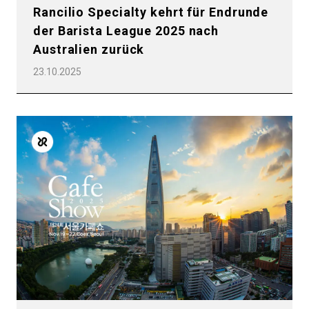
Produkte
Rancilio Specialty kehrt für Endrunde
der Barista League 2025 nach
Nachrichten
Australien zurück
Herunterladen
23.10.2025
Mehr