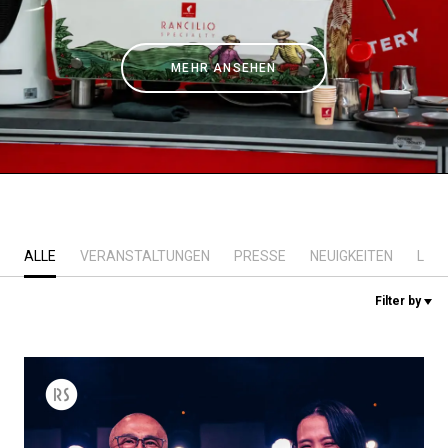
Nachrichten
MEHR ANSEHEN
Geschichte
Unsere Labore
Nachhaltigkeit
ALLE
VERANSTALTUNGEN
PRESSE
NEUIGKEITEN
LAB
Connect
Filter by
Kontaktieren Sie uns