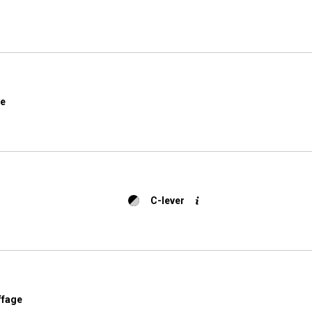
s
Nouvelles
de
C-lever
fage