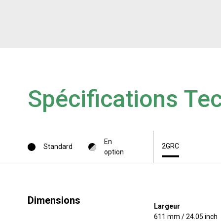
Spécifications Te
En
2GRC
Standard
option
Dimensions
Largeur
611 mm / 24.05 inch