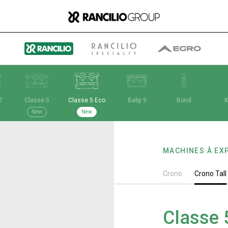
7
Classe 5
Classe 5 Eco
Baby 9
Bond
K
Group
New
New
MACHINES À EX
Qui nous sommes
Crono
Crono Tall
Ce que nous faisons
Classe 