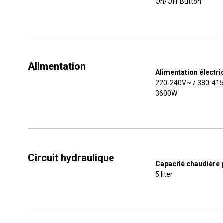
On/Off Button
Alimentation
Alimentation électri
220-240V~ / 380-415
3600W
Circuit hydraulique
Capacité chaudière p
5 liter