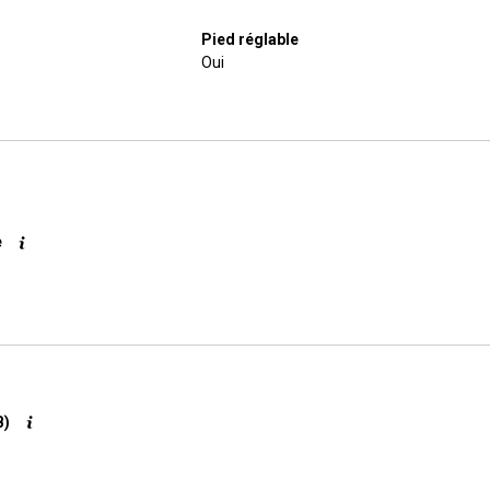
Pied réglable
Oui
e
B)