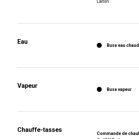
Laiton
Toutes
Produit
Eau
Buse eau chau
Vapeur
Buse vapeur
Chauffe-tasses
Commande de chauf