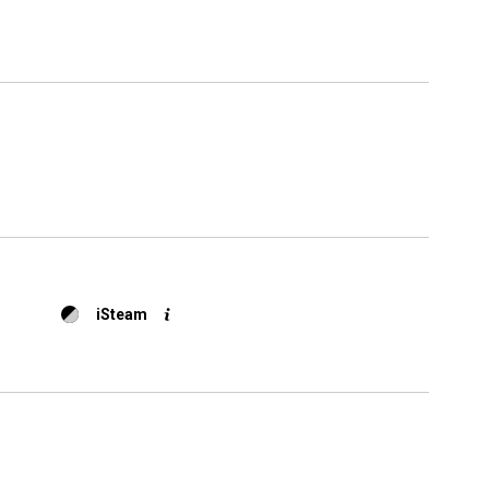
Télécharger
Plus de
iSteam