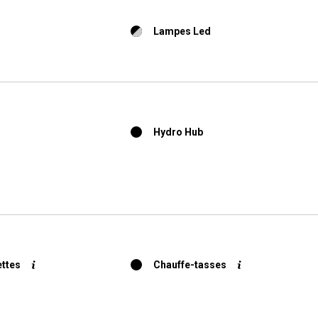
Lampes Led
Hydro Hub
ttes
Chauffe-tasses