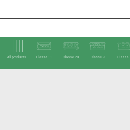
All products
Classe 11
Classe 20
Classe 9
Classe 
Brands