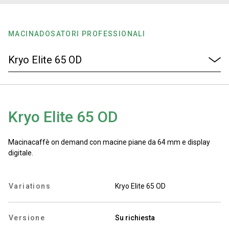
News
MACINADOSATORI PROFESSIONALI
La nostra storia
I nostri Lab
Kryo Elite 65 OD
Sostenibilità
Macinacaffè on demand con macine piane da 64 mm e display
digitale.
Connect
Variations
Kryo Elite 65 OD
Contattaci
Versione
Su richiesta