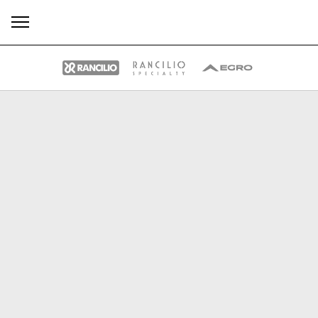
Tutti
Prodotti
News
Download
Altro
Brand
Il gruppo