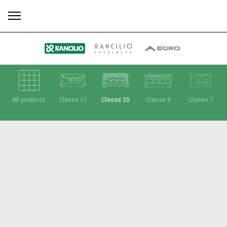
Tutti
Prodotti
News
Download
Altro
All products
Classe 11
Classe 20
Classe 9
Classe 7
Brand
Il gruppo