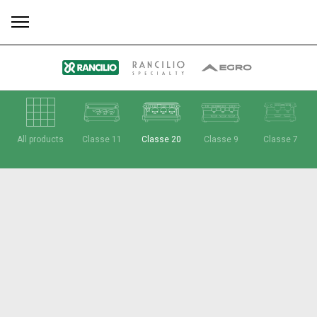
Todos
Produtos
Notícias
Descarregar
Mais
All products
Classe 11
Classe 20
Classe 9
Classe 7
Our brands
Group