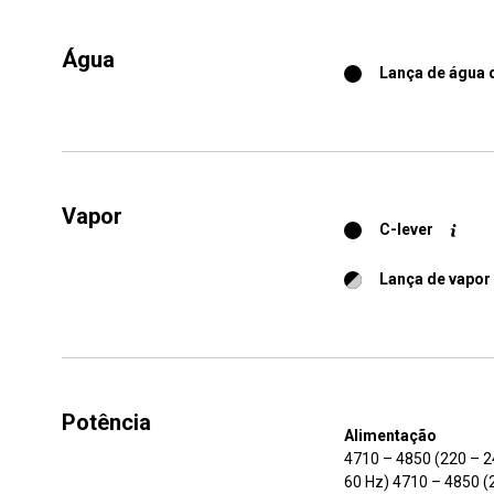
Água
Lança de água 
Vapor
C-lever
Lança de vapor
Potência
Alimentação
4710 – 4850 (220 –
60 Hz) 4710 – 4850 (