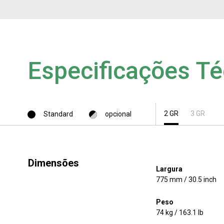
Todos
Produt
Especificações Té
2 GR
3 GR
Standard
opcional
Dimensões
Largura
775 mm / 30.5 inch
Peso
74 kg / 163.1 lb