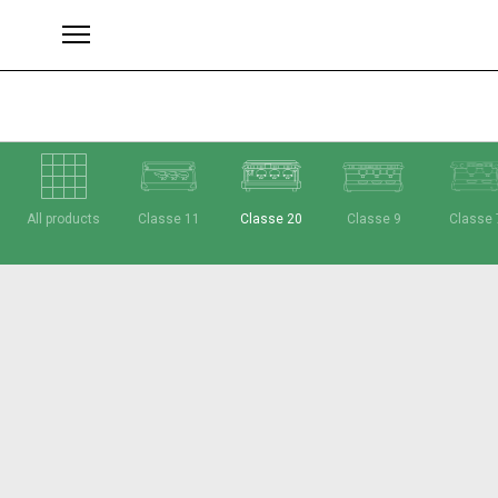
All products
Classe 11
Classe 20
Classe 9
Classe 
Brands