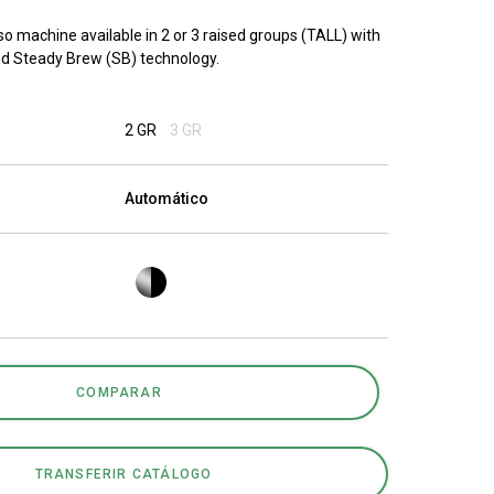
Nossos
so machine available in 2 or 3 raised groups (TALL) with
d Steady Brew (SB) technology.
laboratórios
2 GR
3 GR
Sustentabilidade
Automático
Connect
COMPARAR
Contacte-nos
TRANSFERIR CATÁLOGO