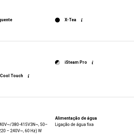
quente
X-Tea
iSteam Pro
 Cool Touch
Alimentação de água
 240V~/380-415V3N~, 50–
Ligação de água fixa
220 – 240V~, 60 Hz) W