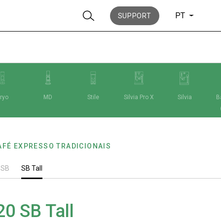
PT
SUPPORT
ryo
MD
Stile
Silvia Pro X
Silvia
Ba
Notícias
AFÉ EXPRESSO TRADICIONAIS
História
SB
SB Tall
20 SB Tall