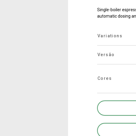
Onde estamos
Single-boiler espres
automatic dosing an
Trabalhar conosco
Variations
Versão
Cores