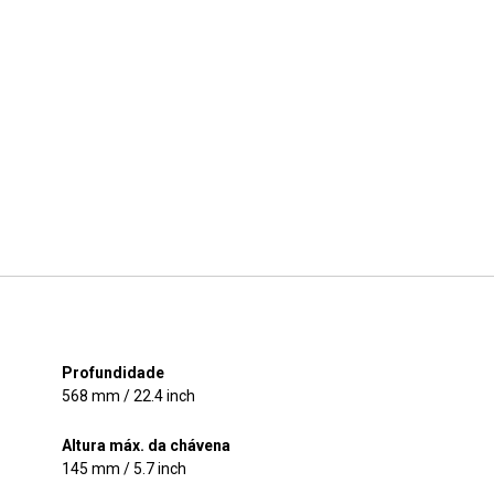
Descarregar
Mais
Profundidade
568 mm / 22.4 inch
Altura máx. da chávena
145 mm / 5.7 inch