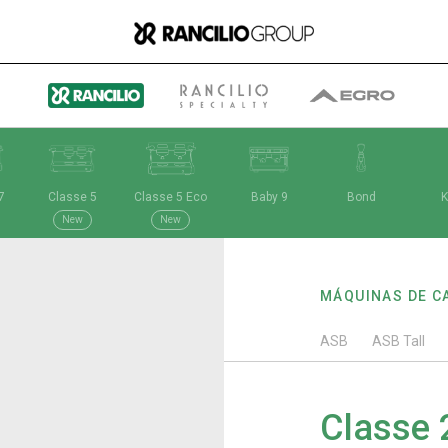
7
Classe 5
Classe 5 Eco
Baby 9
Bond
K
Group
New
New
MÁQUINAS DE C
Quem somos nós
ASB
ASB Tall
O que fazemos
Classe 