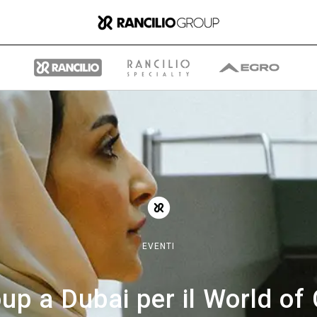
Il gruppo
Chi siamo
EVENTI
Cosa Facciamo
oup a Dubai per il World of