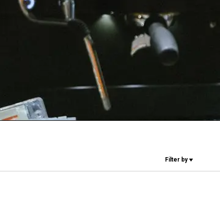
I nostri Lab
Sostenibilità
Connect
Contattaci
Filter by