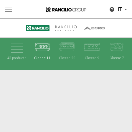
IT
Tutti
Prodotti
News
Download
Altro
All products
Classe 11
Classe 20
Classe 9
Classe 7
Brand
Il gruppo