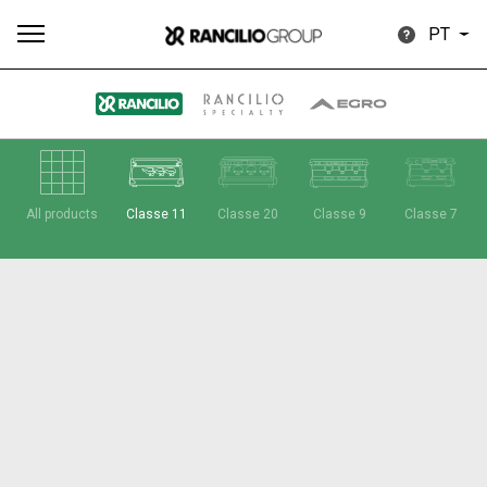
PT
Todos
Produtos
Notícias
Descarregar
Mais
All products
Classe 11
Classe 20
Classe 9
Classe 7
Our brands
Group