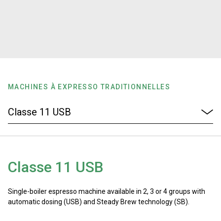
News
Histoire
MACHINES À EXPRESSO TRADITIONNELLES
Nos laboratoires
Durabilité
Connect
Classe 11 USB
Nous contacter
Single-boiler espresso machine available in 2, 3 or 4 groups with
automatic dosing (USB) and Steady Brew technology (SB).