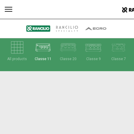
Plus
All products
Classe 11
Classe 20
Classe 9
Classe 7
Toutes
Produits
Nouvelles
Télécharger
de
Our brands
Group