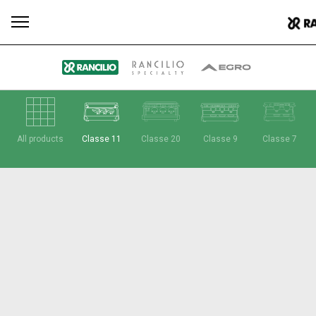
Todos
Produtos
Notícias
Descarregar
Mais
All products
Classe 11
Classe 20
Classe 9
Classe 7
Our brands
Group